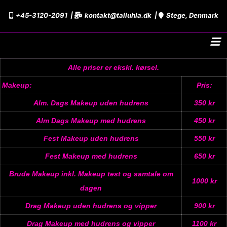
Skip
+45-3120-2091
kontakt@talluhla.dk
Stege, Denmark
to
content
Alle priser er ekskl. kørsel.
Makeup:
Pris:
Alm. Dags Makeup
uden hudrens
350 kr
Alm Dags Makeup
med hudrens
450 kr
Fest Makeup
uden hudrens
550 kr
Fest Makeup
med hudrens
650 kr
Brude Makeup
inkl. Makeup test og samtale om
1000 kr
dagen
Drag Makeup
uden hudrens og vipper
900 kr
Drag Makeup
med hudrens og vipper
1100 kr